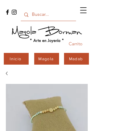
Carrito
Inicio
Magola
Madab