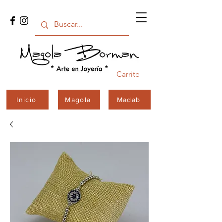
Carrito
Inicio
Magola
Madab