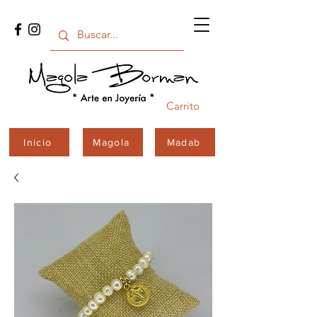
Carrito
Inicio
Magola
Madab