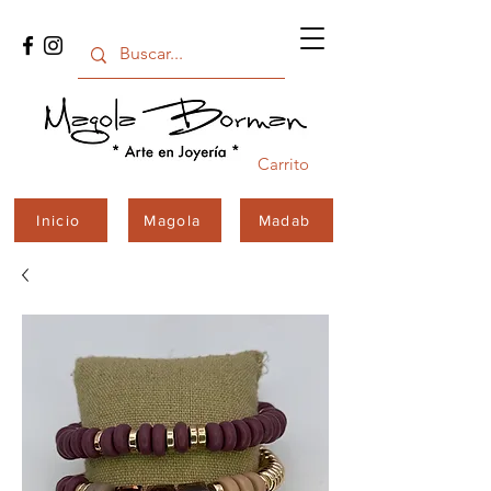
Carrito
Inicio
Magola
Madab