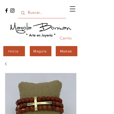
Carrito
Inicio
Magola
Madab