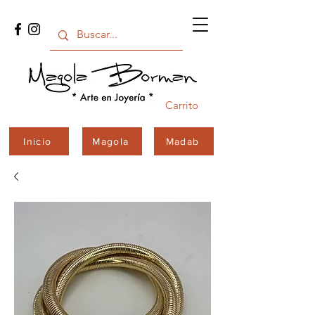
Carrito
Inicio
Magola
Madab