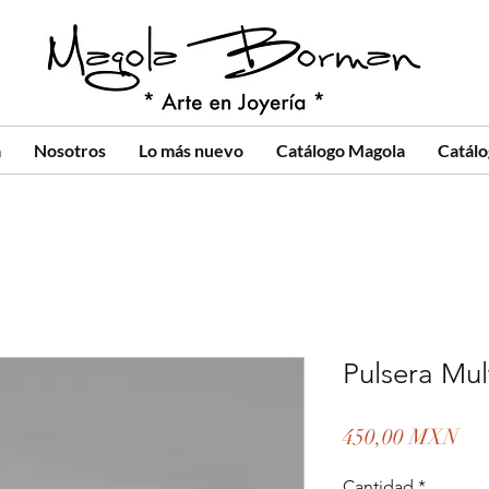
a
Nosotros
Lo más nuevo
Catálogo Magola
Catál
Pulsera Mul
Pre
450,00 MXN
Cantidad
*