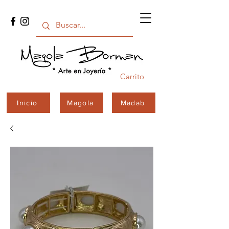
Carrito
Inicio
Magola
Madab