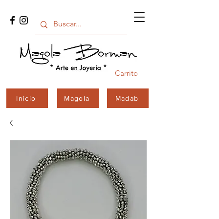
Carrito
Inicio
Magola
Madab