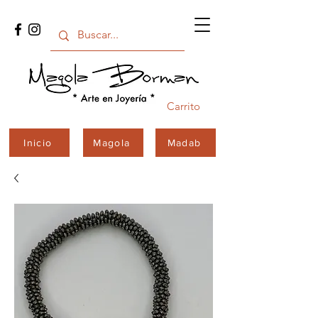
Carrito
Inicio
Magola
Madab