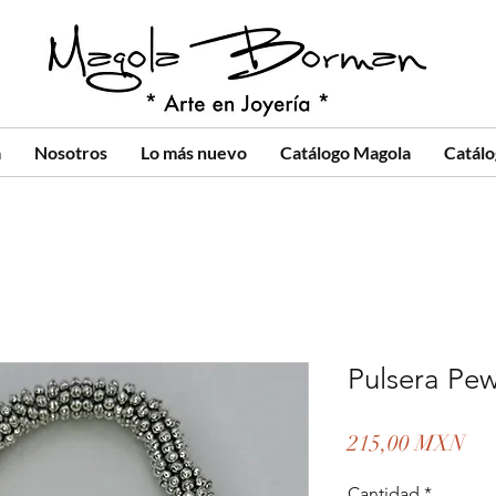
a
Nosotros
Lo más nuevo
Catálogo Magola
Catál
Pulsera Pew
Pre
215,00 MXN
Cantidad
*