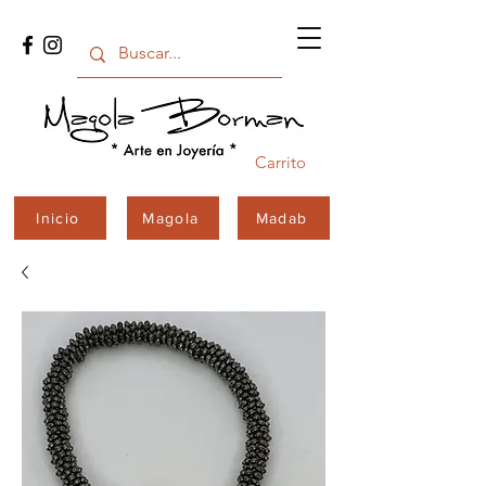
Carrito
Inicio
Magola
Madab