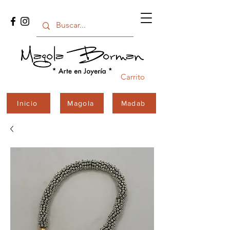
Carrito
Inicio
Magola
Madab