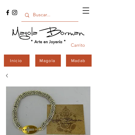
Carrito
Inicio
Magola
Madab