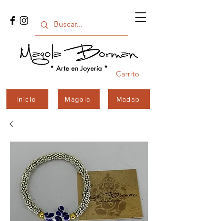
Carrito
Inicio
Magola
Madab