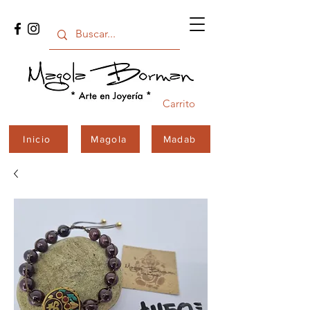
Carrito
Inicio
Magola
Madab