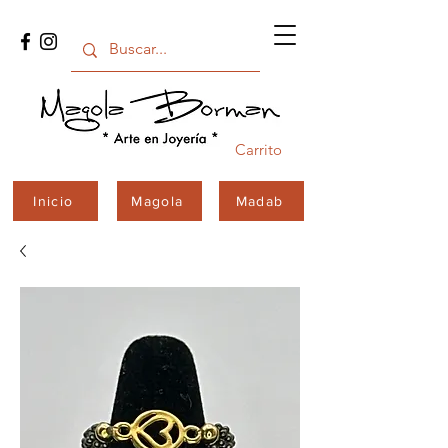
Carrito
Inicio
Magola
Madab