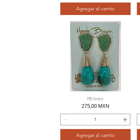
Agregar al carrito
Vista rápida
MD Arete
Precio
275,00 MXN
Agregar al carrito