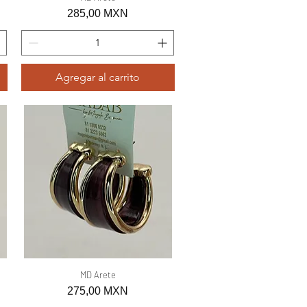
Precio
285,00 MXN
Agregar al carrito
Vista rápida
MD Arete
Precio
275,00 MXN