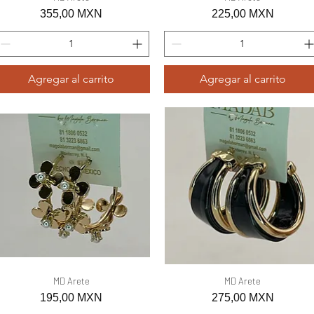
Precio
Precio
355,00 MXN
225,00 MXN
Agregar al carrito
Agregar al carrito
Vista rápida
MD Arete
Vista rápida
MD Arete
Precio
Precio
195,00 MXN
275,00 MXN