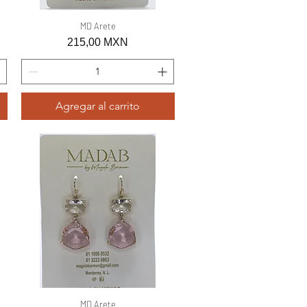
Vista rápida
MD Arete
Precio
215,00 MXN
Agregar al carrito
Vista rápida
MD Arete