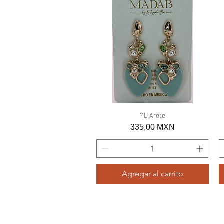
Vista rápida
MD Arete
Precio
335,00 MXN
Agregar al carrito