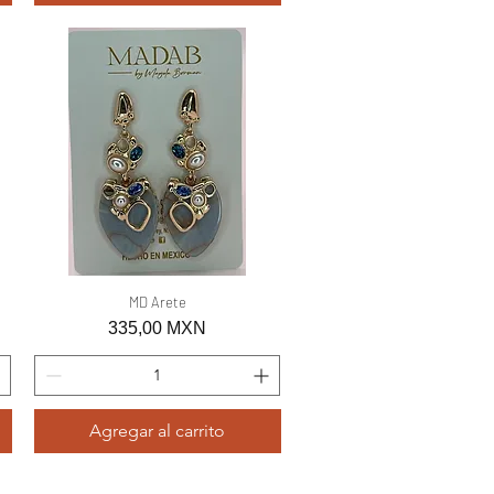
Vista rápida
MD Arete
Precio
335,00 MXN
Agregar al carrito