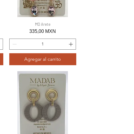
Vista rápida
MD Arete
Precio
335,00 MXN
Agregar al carrito