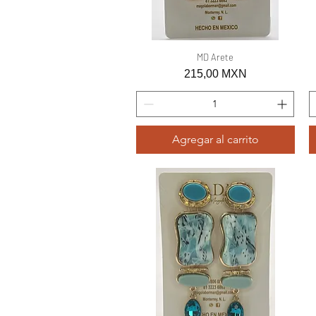
Vista rápida
MD Arete
Precio
215,00 MXN
Agregar al carrito