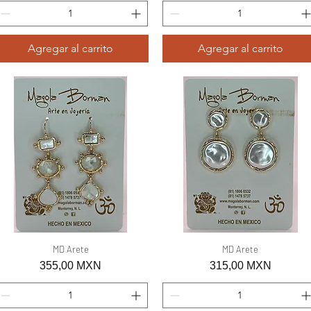
Agregar al carrito
Agregar al carrito
Vista rápida
MD Arete
Vista rápida
MD Arete
Precio
Precio
355,00 MXN
315,00 MXN