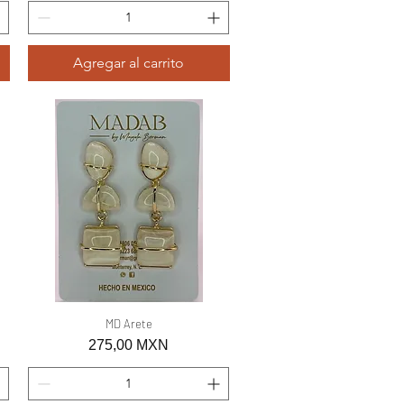
Agregar al carrito
Vista rápida
MD Arete
Precio
275,00 MXN