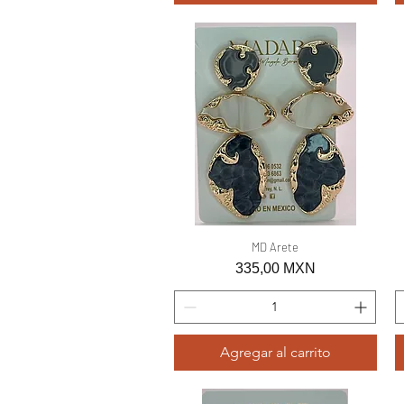
Vista rápida
MD Arete
Precio
335,00 MXN
Agregar al carrito