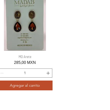
Vista rápida
MD Arete
Precio
285,00 MXN
Agregar al carrito