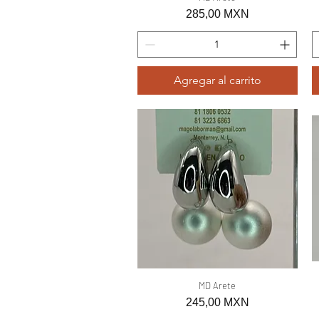
Precio
285,00 MXN
Agregar al carrito
Vista rápida
MD Arete
Precio
245,00 MXN