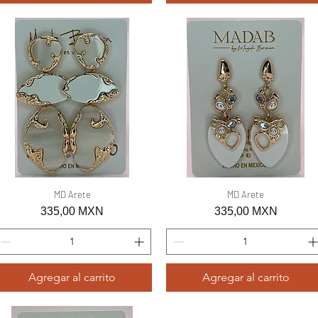
Vista rápida
MD Arete
Vista rápida
MD Arete
Precio
Precio
335,00 MXN
335,00 MXN
Agregar al carrito
Agregar al carrito