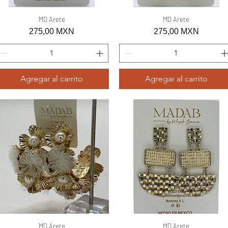
Vista rápida
MD Arete
Vista rápida
MD Arete
Precio
Precio
275,00 MXN
275,00 MXN
Agregar al carrito
Agregar al carrito
Vista rápida
MD Arete
Vista rápida
MD Arete