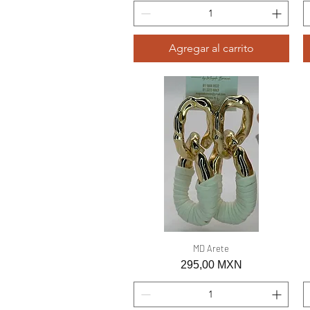
Agregar al carrito
Vista rápida
MD Arete
Precio
295,00 MXN