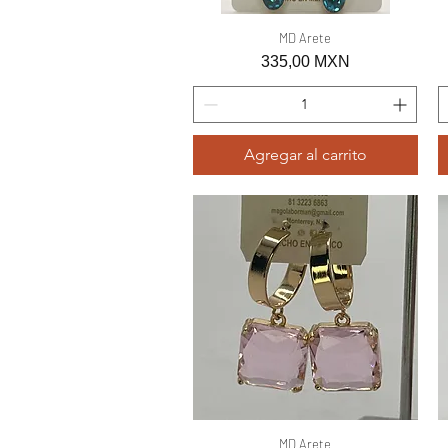
Vista rápida
MD Arete
Precio
335,00 MXN
Agregar al carrito
Vista rápida
MD Arete