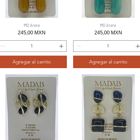
Vista rápida
MD Arete
Vista rápida
MD Arete
Precio
Precio
245,00 MXN
245,00 MXN
Agregar al carrito
Agregar al carrito