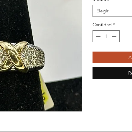
Elegir
Cantidad
*
A
R