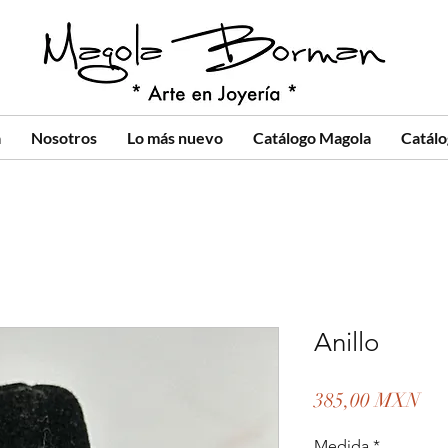
a
Nosotros
Lo más nuevo
Catálogo Magola
Catál
Anillo
Pre
385,00 MXN
Medida
*