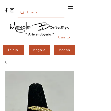
Carrito
Inicio
Magola
Madab