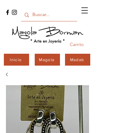
Carrito
Inicio
Magola
Madab