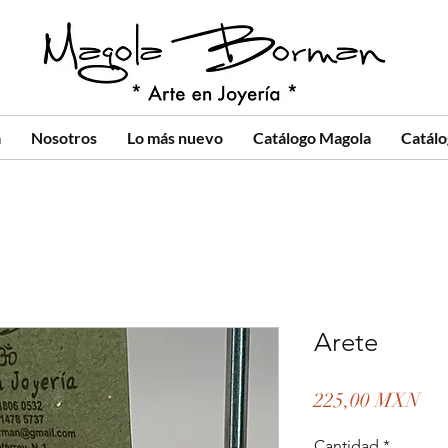
a
Nosotros
Lo más nuevo
Catálogo Magola
Catál
Arete
Pre
225,00 MXN
Cantidad
*