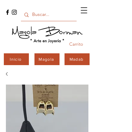
Carrito
Inicio
Magola
Madab