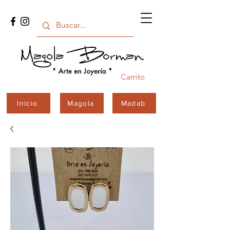
Carrito
Inicio
Magola
Madab