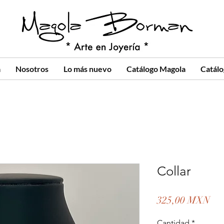
a
Nosotros
Lo más nuevo
Catálogo Magola
Catál
Collar
Pre
325,00 MXN
Cantidad
*