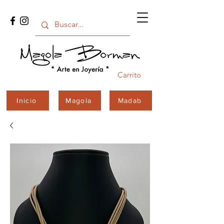
Carrito
Inicio
Magola
Madab