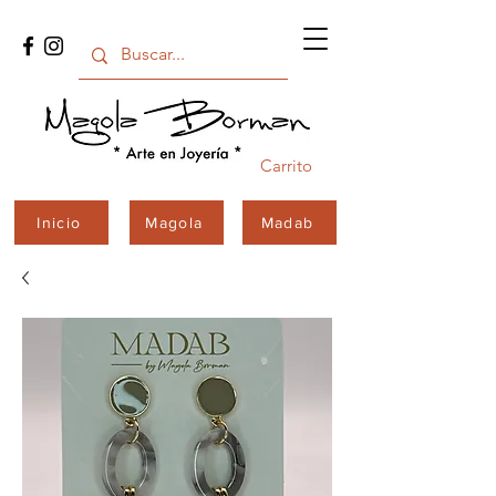
Carrito
Inicio
Magola
Madab