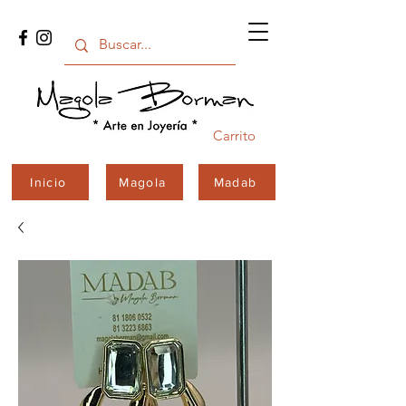
Carrito
Inicio
Magola
Madab