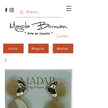
Carrito
Inicio
Magola
Madab