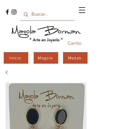
Carrito
Inicio
Magola
Madab