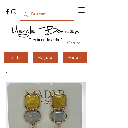
Carrito
Inicio
Magola
Madab