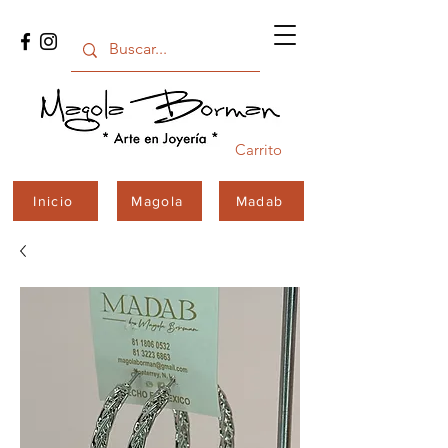
Carrito
Inicio
Magola
Madab