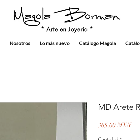
a
Nosotros
Lo más nuevo
Catálogo Magola
Catál
MD Arete R
Pre
365,00 MXN
Cantidad
*