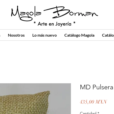
a
Nosotros
Lo más nuevo
Catálogo Magola
Catál
MD Pulsera
Pre
435,00 MXN
Cantidad
*