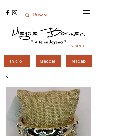
Carrito
Inicio
Magola
Madab