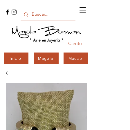
Carrito
Inicio
Magola
Madab