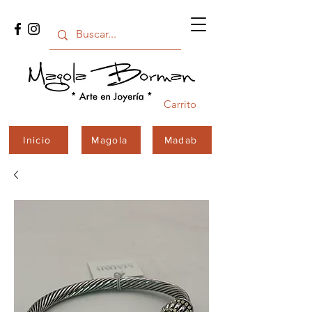
Carrito
Inicio
Magola
Madab