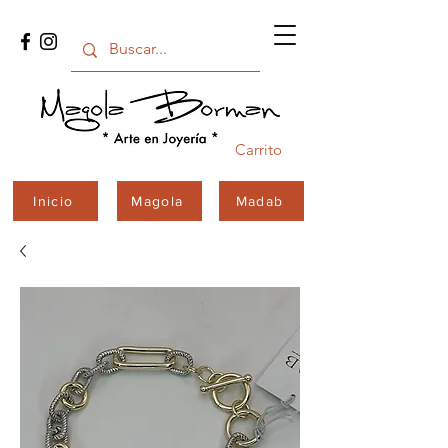
Carrito
Inicio
Magola
Madab