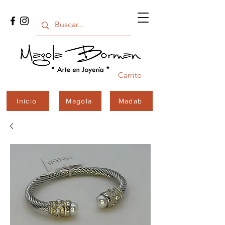
Carrito
Inicio
Magola
Madab