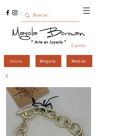
Carrito
Inicio
Magola
Madab