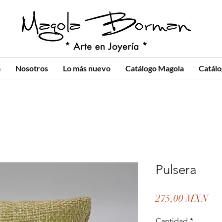
a
Nosotros
Lo más nuevo
Catálogo Magola
Catál
Pulsera
Pre
275,00 MXN
Cantidad
*