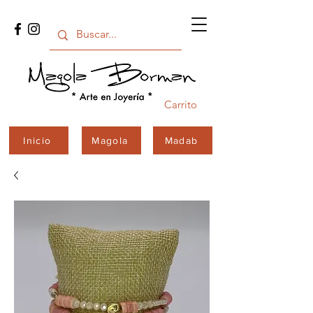
Carrito
Inicio
Magola
Madab