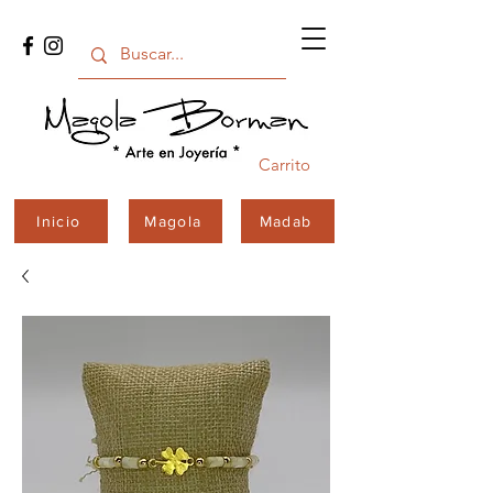
Carrito
Inicio
Magola
Madab