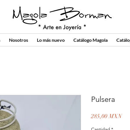
a
Nosotros
Lo más nuevo
Catálogo Magola
Catál
Pulsera
Pre
285,00 MXN
Cantidad
*