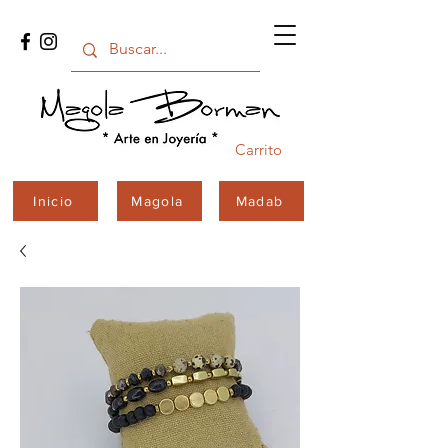
Carrito
Inicio
Magola
Madab