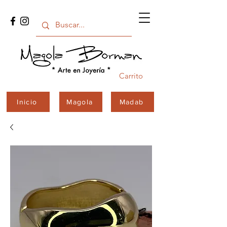
Carrito
Inicio
Magola
Madab