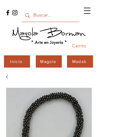
Carrito
Inicio
Magola
Madab