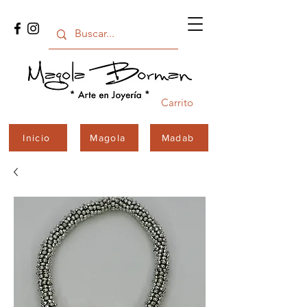
Carrito
Inicio
Magola
Madab